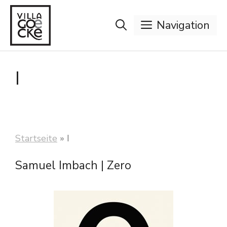
Zum
Inhalt
Navigation
springen
I
Startseite
»
I
Samuel Imbach | Zero