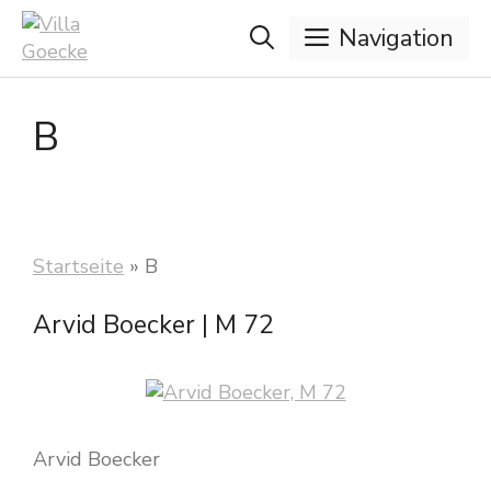
Zum
Navigation
Inhalt
springen
B
Startseite
»
B
Arvid Boecker | M 72
Arvid Boecker