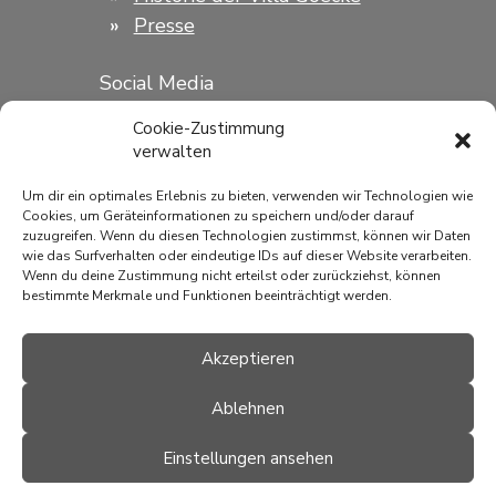
Presse
Social Media
Instagram
Facebook
Cookie-Zustimmung
verwalten
KOOPERATIONEN
Um dir ein optimales Erlebnis zu bieten, verwenden wir Technologien wie
Cookies, um Geräteinformationen zu speichern und/oder darauf
ARTAX Kunsthandel
zuzugreifen. Wenn du diesen Technologien zustimmst, können wir Daten
wie das Surfverhalten oder eindeutige IDs auf dieser Website verarbeiten.
Deep River
Wenn du deine Zustimmung nicht erteilst oder zurückziehst, können
Traumschiff Malerei
bestimmte Merkmale und Funktionen beeinträchtigt werden.
Galerie Anna Klinkhammer
Kunst in Krefeld
Akzeptieren
Galerie Christian Fochem
Ablehnen
Einstellungen ansehen
© 2026 -
Impressum
|
Datenschutz
|
Cookie Hinweis