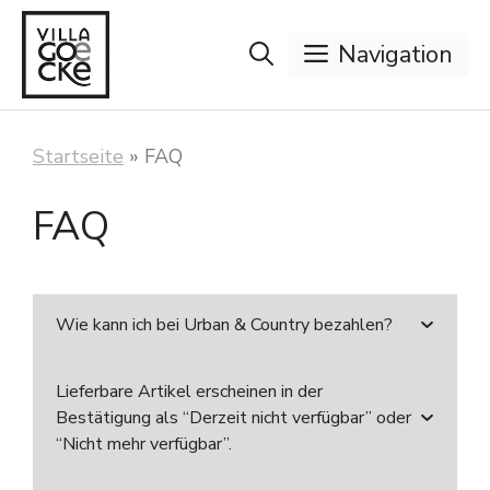
Zum
Inhalt
Navigation
springen
Startseite
»
FAQ
FAQ
Wie kann ich bei Urban & Country bezahlen?
Diese Zahlungsarten stehen Ihnen zur
Lieferbare Artikel erscheinen in der
Verfügung:
Bestätigung als “Derzeit nicht verfügbar” oder
“Nicht mehr verfügbar”.
Vorauskasse