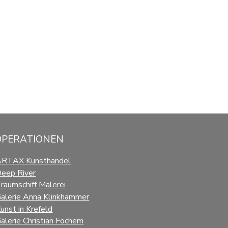
OPERATIONEN
ARTAX Kunsthandel
eep River
raumschiff Malerei
alerie Anna Klinkhammer
unst in Krefeld
alerie Christian Fochem