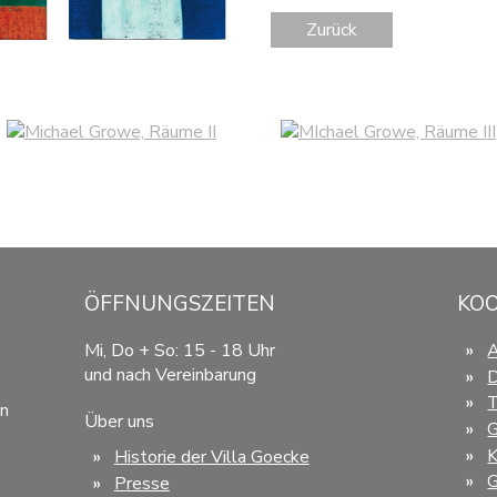
Zurück
ÖFFNUNGSZEITEN
KO
Mi, Do + So: 15 - 18 Uhr
und nach Vereinbarung
D
T
en
Über uns
G
K
Historie der Villa Goecke
G
Presse