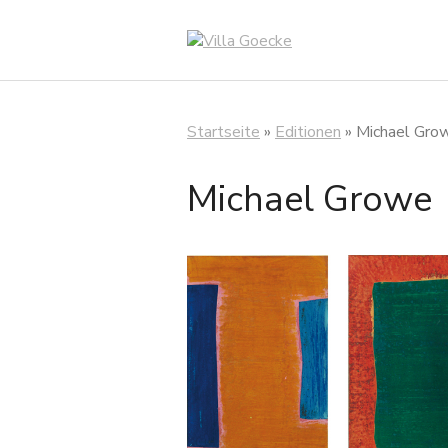
Zum
Inhalt
springen
Startseite
»
Editionen
»
Michael Growe
Michael Growe